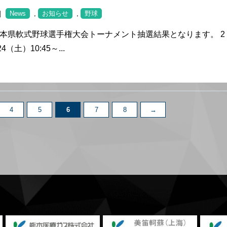
 ｜
News
,
お知らせ
,
野球
熊本県軟式野球選手権大会トーナメント抽選結果となります。 2
4（土）10:45～...
4
5
6
7
8
→