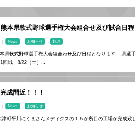
回熊本県軟式野球選手権大会組合せ及び試合日程
1 ｜
News
,
お知らせ
,
野球
熊本県軟式野球選手権大会組合わせ及び日程となります。 県選
1回戦 8/22（土）...
場完成間近！！！
3 ｜
News
,
お知らせ
津町平川にくまさんメディクスの１５か所目の工場が完成致