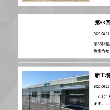
第53
2020.08.2
第53回
権組合せ 
新工
2020.06.2
7月に大
ます。...