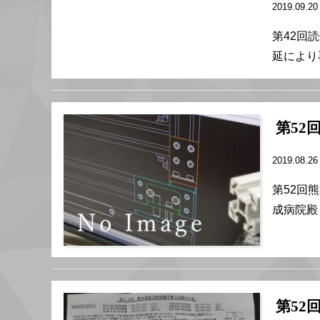
2019.09.2
第42回
延により再
第52
2019.08.2
第52回
成病院殿
第52