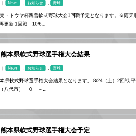
0 ｜
News
,
お知らせ
,
野球
読売・トウヤ杯親善軟式野球大会1回戦予定となります。※雨天
更新 1回戦 10/6...
回熊本県軟式野球選手権大会結果
6 ｜
News
,
お知らせ
,
野球
熊本県軟式野球選手権大会結果となります。 8/24（土）2回戦 平
（八代市） ０ －...
回熊本県軟式野球選手権大会予定