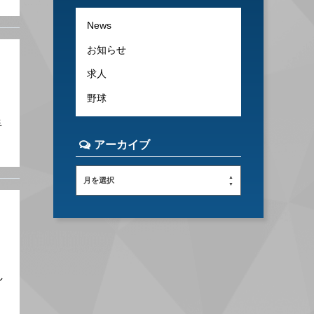
News
お知らせ
求人
野球
手
アーカイブ
月を選択
し