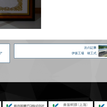
次の記事
ア
伊坂工場 竣工式