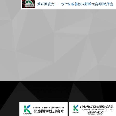
第42回読売・トウヤ杯親善軟式野球大会3回戦予定