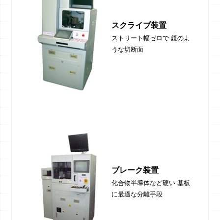
スクライブ装置
ストリート幅ゼロで
鏡のよ
うな切断面
ブレーク装置
化合物半導体など硬い
基板
に最適な分離手段