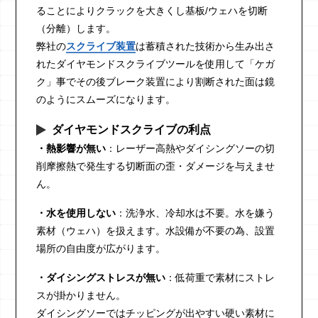
ることによりクラックを大きくし基板/ウェハを切断
（分離）します。
弊社の
スクライブ装置
は蓄積された技術から生み出さ
れたダイヤモンドスクライブツールを使用して「ケガ
ク」事でその後ブレーク装置により割断された面は鏡
のようにスムーズになります。
ダイヤモンドスクライブの利点
・熱影響が無い
：レーザー高熱やダイシングソーの切
削摩擦熱で発生する切断面の歪・ダメージを与えませ
ん。
・水を使用しない
：洗浄水、冷却水は不要。水を嫌う
素材（ウェハ）を扱えます。水設備が不要の為、設置
場所の自由度が広がります。
・ダイシングストレスが無い
：低荷重で素材にストレ
スが掛かりません。
ダイシングソーではチッピングが出やすい硬い素材に