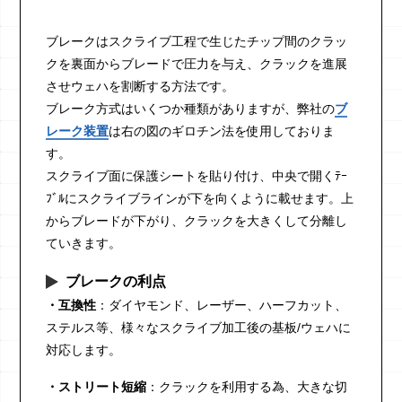
ブレークはスクライブ工程で生じたチップ間のクラッ
クを裏面からブレードで圧力を与え、クラックを進展
させウェハを割断する方法です。
ブレーク方式はいくつか種類がありますが、弊社の
ブ
レーク装置
は右の図のギロチン法を使用しておりま
す。
スクライブ面に保護シートを貼り付け、中央で開くﾃｰ
ﾌﾞﾙにスクライブラインが下を向くように載せます。上
からブレードが下がり、クラックを大きくして分離し
ていきます。
ブレークの利点
・互換性
：ダイヤモンド、レーザー、ハーフカット、
ステルス等、様々なスクライブ加工後の基板/ウェハに
対応します。
・ストリート短縮
：クラックを利用する為、大きな切