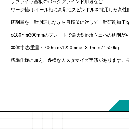
サファイヤ基板のバックグラインド用途など、
ワーク軸/ホイール軸に高剛性スピンドルを採用した高性
研削量を自動測定しながら目標値に対して自動研削加工
φ180〜φ300mmのプレートで最大8 inchウェハの研削が
本体寸法/重量：700mm×1220mm×1810mm / 1500kg
標準仕様に加え、多様なカスタマイズ実績があります。