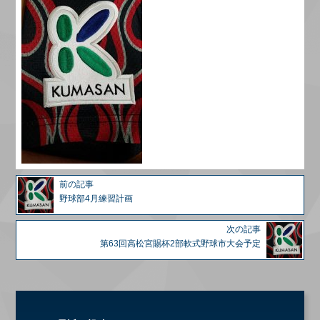
前の記事
野球部4月練習計画
次の記事
第63回高松宮賜杯2部軟式野球市大会予定