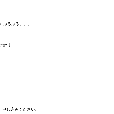
｀）ぶるぶる。。。
o^)丿
り申し込みください。